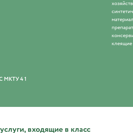
хозяйств
синтетич
материал
препарат
консерви
клеящие
 МКТУ 4 1
 услуги, входящие в класс