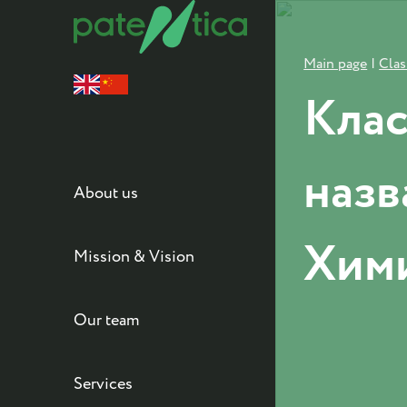
Main page
|
Clas
Клас
назв
About us
Хими
Mission & Vision
Our team
Services