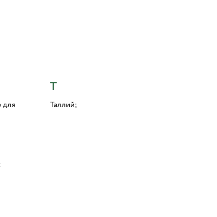
Т
е для
Таллий;
х