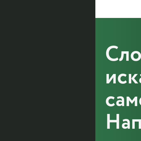
Сл
иск
сам
Нап