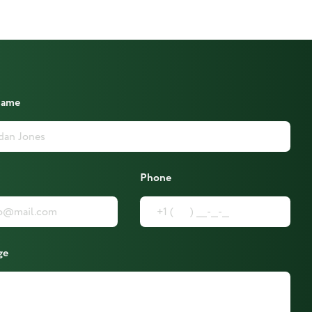
Name
Phone
ge