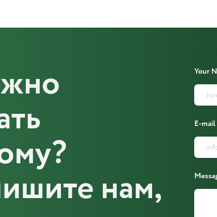
ожно
Your 
ать
E-mail
ому?
ишите нам,
Messa