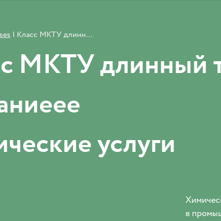
ses
|
Класс МКТУ длинный текст длииинное названиеее
с МКТУ длинный т
аниеее
ческие услуги
Химическ
в промыш