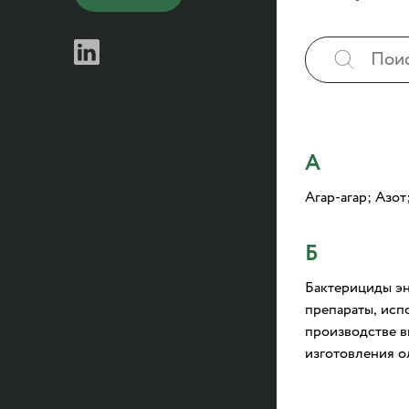
А
Агар-агар; Азот
Б
Бактерициды э
препараты, исп
производстве в
изготовления о